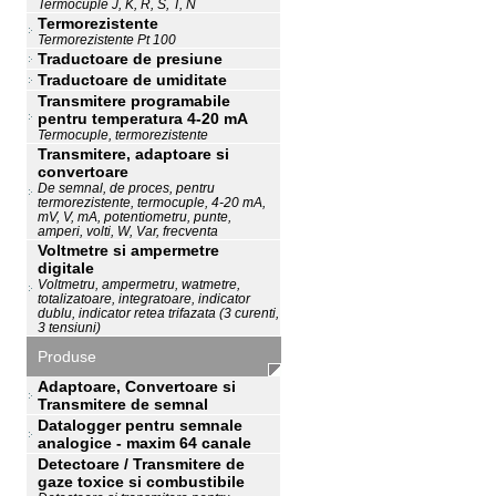
Termocuple J, K, R, S, T, N
Termorezistente
Termorezistente Pt 100
Traductoare de presiune
Traductoare de umiditate
Transmitere programabile
pentru temperatura 4-20 mA
Termocuple, termorezistente
Transmitere, adaptoare si
convertoare
De semnal, de proces, pentru
termorezistente, termocuple, 4-20 mA,
mV, V, mA, potentiometru, punte,
amperi, volti, W, Var, frecventa
Voltmetre si ampermetre
digitale
Voltmetru, ampermetru, watmetre,
totalizatoare, integratoare, indicator
dublu, indicator retea trifazata (3 curenti,
3 tensiuni)
Produse
Adaptoare, Convertoare si
Transmitere de semnal
Datalogger pentru semnale
analogice - maxim 64 canale
Detectoare / Transmitere de
gaze toxice si combustibile