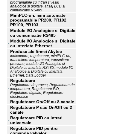
programabile cu intrari si iesiri
analogice si digitale, afisaj LCD si
comunicatie RS485
MiniPLC-uri, mini automate
programabile PR200, PR102,
PR100, PR103
Module I/O Analogice si Digitale
cu comunicatie RS485
Module I/O Analogice si Digitale
cu interfata Ethernet
Produse ale firmei Akytec
Indicatoare, regulatoare, miniPLC-uri,
transmitere temperatura, transmitere
presiune, module I/O Analogice si
Digitale cu interfata RS485, module I/O
Analogice si Digitale cu interfata
Ethernet, Data Logger
Regulatoare
Regulatoare de proces, Regulatoare de
temperatura, Regulatoare PID,
Regulatore digitale, Regulatoare
electronice
Regulatoare On/Off cu 8 canale
Regulatoare P sau On/Off cu 2
canale
Regulatoare PID cu intrari
universale
Regulatoare PID pentru
comanda valvelor