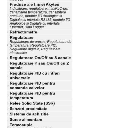
Produse ale firmei Akytec
Indicatoare, regulatoare, miniPLC-uri,
transmitere temperatura, transmitere
presiune, module I/O Analogice si
Digitale cu interfata RS485, module I/O
Analogice si Digitale cu interfata
Ethernet, Data Logger
Refractometre
Regulatoare
Regulatoare de proces, Regulatoare de
temperatura, Regulatoare PID,
Regulatore digitale, Regulatoare
electronice
Regulatoare On/Off cu 8 canale
Regulatoare P sau On/Off cu 2
canale
Regulatoare PID cu intrari
universale
Regulatoare PID pentru
comanda valvelor
Regulatoare PID pentru
temperatura
Relee Solid State (SSR)
Senzori proximitate
Sisteme de achizitie
Surse alimentare
Termocuple