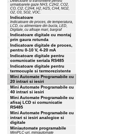
Detectoare si transmitere pentru
urmatoarele gaze NH3, C2H2, CO2,
CO, Cl2, C2H4, H2, H2S, CH4, NO2,
O2, O3, SO2, VOC.
Indicatoare
Indicatoare de proces, de temperatura,
LCD, cu alimentare din bucla, LED,
Digitale, cu afisaje mari, bargraf
Indicatoare digitale cu montaj
prin gaura rotunda
Indicatoare digitale de proces,
pentru 0-10 V, 4-20 mA
Indicatoare digitale pentru
comunicatie seriala RS485
Indicatoare digitale pentru
termocuple si termorezistente
Mini Automate Programabile cu
20 intrari si iesiri
Mini Automate Programabile cu
40 intrari si iesiri
Mini Automate Programabile cu
afisaj LCD si comunicatie
RS485
Mini Automate Programabile cu
intrari si iesiri analogice si
digitale
Miniautomate programabile
MiniPLC-uri, miniautomate