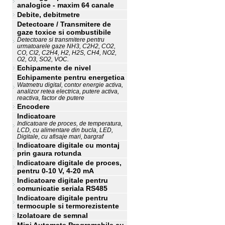
analogice - maxim 64 canale
Debite, debitmetre
Detectoare / Transmitere de
gaze toxice si combustibile
Detectoare si transmitere pentru
urmatoarele gaze NH3, C2H2, CO2,
CO, Cl2, C2H4, H2, H2S, CH4, NO2,
O2, O3, SO2, VOC.
Echipamente de nivel
Echipamente pentru energetica
Watmetru digital, contor energie activa,
analizor retea electrica, putere activa,
reactiva, factor de putere
Encodere
Indicatoare
Indicatoare de proces, de temperatura,
LCD, cu alimentare din bucla, LED,
Digitale, cu afisaje mari, bargraf
Indicatoare digitale cu montaj
prin gaura rotunda
Indicatoare digitale de proces,
pentru 0-10 V, 4-20 mA
Indicatoare digitale pentru
comunicatie seriala RS485
Indicatoare digitale pentru
termocuple si termorezistente
Izolatoare de semnal