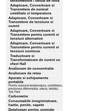
tensometrice / celule de forta
Adaptoare, Convertoare si
Transmitere de semnal
umiditate si temperatura
Adaptoare, Convertoare si
Transmitere de tensiune si
curent
Adaptoare, Convertoare si
Transmitere pentru curenti si
tensiuni alternative
Adaptoare, Convertoare si
Transmitere pentru curenti si
tensiuni continue
Traductoare si
Transformatoare de curent cu
efect Hall
Analizoare de concentratie
Analizoare de retea
Aparate si echipamente
portabile
Pentru masurat temperatura, umiditatea,
presiunea diferentiala, viteza, debitul,
Tub Pitot
Carbometre
Consumabile inregistratoare,
hartie, penite, capete
Datalogger pentru semnale