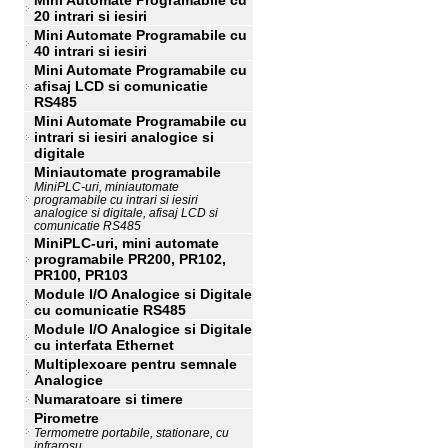
Mini Automate Programabile cu
20 intrari si iesiri
Mini Automate Programabile cu
40 intrari si iesiri
Mini Automate Programabile cu
afisaj LCD si comunicatie
RS485
Mini Automate Programabile cu
intrari si iesiri analogice si
digitale
Miniautomate programabile
MiniPLC-uri, miniautomate
programabile cu intrari si iesiri
analogice si digitale, afisaj LCD si
comunicatie RS485
MiniPLC-uri, mini automate
programabile PR200, PR102,
PR100, PR103
Module I/O Analogice si Digitale
cu comunicatie RS485
Module I/O Analogice si Digitale
cu interfata Ethernet
Multiplexoare pentru semnale
Analogice
Numaratoare si timere
Pirometre
Termometre portabile, stationare, cu
infrarosu