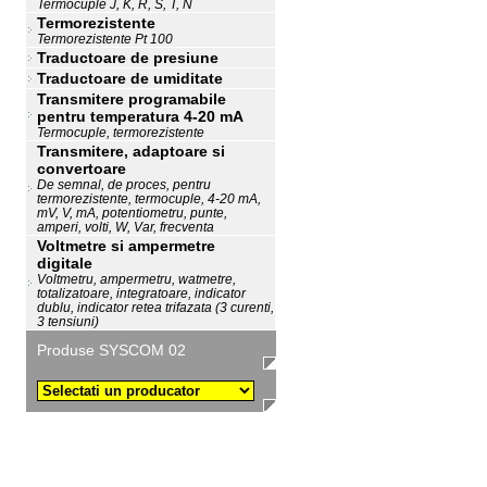
Termocuple J, K, R, S, T, N
Termorezistente
Termorezistente Pt 100
Traductoare de presiune
Traductoare de umiditate
Transmitere programabile
pentru temperatura 4-20 mA
Termocuple, termorezistente
Transmitere, adaptoare si
convertoare
De semnal, de proces, pentru
termorezistente, termocuple, 4-20 mA,
mV, V, mA, potentiometru, punte,
amperi, volti, W, Var, frecventa
Voltmetre si ampermetre
digitale
Voltmetru, ampermetru, watmetre,
totalizatoare, integratoare, indicator
dublu, indicator retea trifazata (3 curenti,
3 tensiuni)
Produse SYSCOM 02