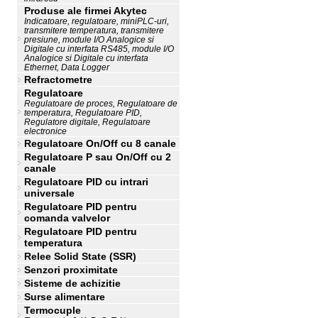
Produse ale firmei Akytec
Indicatoare, regulatoare, miniPLC-uri,
transmitere temperatura, transmitere
presiune, module I/O Analogice si
Digitale cu interfata RS485, module I/O
Analogice si Digitale cu interfata
Ethernet, Data Logger
Refractometre
Regulatoare
Regulatoare de proces, Regulatoare de
temperatura, Regulatoare PID,
Regulatore digitale, Regulatoare
electronice
Regulatoare On/Off cu 8 canale
Regulatoare P sau On/Off cu 2
canale
Regulatoare PID cu intrari
universale
Regulatoare PID pentru
comanda valvelor
Regulatoare PID pentru
temperatura
Relee Solid State (SSR)
Senzori proximitate
Sisteme de achizitie
Surse alimentare
Termocuple