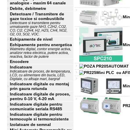
analogice - maxim 64 canale
Debite, debitmetre
Detectoare / Transmitere de
Min
gaze toxice si combustibile
Detectoare si transmitere pentru
urmatoarele gaze NH3, C2H2, CO2,
CO, Cl2, C2H4, H2, H2S, CH4, NO2,
O2, O3, SO2, VOC.
Echipamente de nivel
Mi
Echipamente pentru energetica
Watmetru digital, contor energie activa,
analizor retea electrica, putere activa,
reactiva, factor de putere
Encodere
AUTOMAT P
Indicatoare
Indicatoare de proces, de temperatura,
Mini PLC cu AF
LCD, cu alimentare din bucla, LED,
Digitale, cu afisaje mari, bargraf
Indicatoare digitale cu montaj
Min
prin gaura rotunda
Indicatoare digitale de proces,
pentru 0-10 V, 4-20 mA
Indicatoare digitale pentru
PR2
comunicatie seriala RS485
Indicatoare digitale pentru
termocuple si termorezistente
Izolatoare de semnal