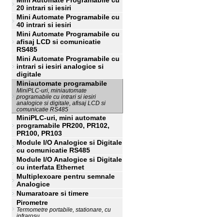
Mini Automate Programabile cu
20 intrari si iesiri
Mini Automate Programabile cu
40 intrari si iesiri
Mini Automate Programabile cu
afisaj LCD si comunicatie
RS485
Mini Automate Programabile cu
intrari si iesiri analogice si
digitale
Miniautomate programabile
MiniPLC-uri, miniautomate
programabile cu intrari si iesiri
analogice si digitale, afisaj LCD si
comunicatie RS485
MiniPLC-uri, mini automate
programabile PR200, PR102,
PR100, PR103
Module I/O Analogice si Digitale
cu comunicatie RS485
Module I/O Analogice si Digitale
cu interfata Ethernet
Multiplexoare pentru semnale
Analogice
Numaratoare si timere
Pirometre
Termometre portabile, stationare, cu
infrarosu