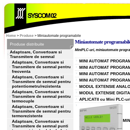
Home
>
Produse
> Miniautomate programabile
Miniautomate programabil
Produse distribuite
MiniPLC-uri, miniautomate programa
Adaptoare, Convertoare si
Transmitere de semnal
MINI AUTOMAT PROGRAMAB
Adaptoare, Convertoare si
Transmitere de semnal pentru
MINI AUTOMAT PROGRAMA
frecventa
MINI AUTOMAT PROGRAMA
Adaptoare, Convertoare si
MINI AUTOMAT PROGRAMA
Transmitere de semnal pentru
potentiometru/rezistenta
MODUL EXTENSIE ANALOG
Adaptoare, Convertoare si
MODUL EXTENSIE DIGITAL
Transmitere de semnal pentru
APLICATII cu Mini PLC-
termocuple
Adaptoare, Convertoare si
Transmitere de semnal pentru
termorezistente
MIN
Adaptoare, Convertoare si
Transmitere de semnal punti