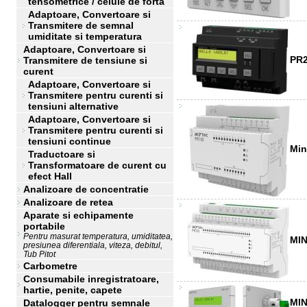
tensometrice / celule de forta
Adaptoare, Convertoare si
Transmitere de semnal
umiditate si temperatura
Adaptoare, Convertoare si
PR2
Transmitere de tensiune si
curent
Adaptoare, Convertoare si
Transmitere pentru curenti si
tensiuni alternative
Adaptoare, Convertoare si
Transmitere pentru curenti si
tensiuni continue
Mi
Traductoare si
Transformatoare de curent cu
efect Hall
Analizoare de concentratie
Analizoare de retea
Aparate si echipamente
portabile
Pentru masurat temperatura, umiditatea,
MIN
presiunea diferentiala, viteza, debitul,
Tub Pitot
Carbometre
Consumabile inregistratoare,
hartie, penite, capete
MIN
Datalogger pentru semnale