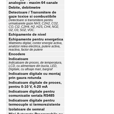
analogice - maxim 64 canale
Debite, debitmetre
Detectoare / Transmitere de
gaze toxice si combustibile
Detectoare si transmitere pentru
urmatoarele gaze NH3, C2H2, CO2,
CO, Cl2, C2H4, H2, H2S, CH4, NO2,
O2, O3, SO2, VOC.
Echipamente de nivel
Echipamente pentru energetica
Watmetru digital, contor energie activa,
analizor retea electrica, putere activa,
reactiva, factor de putere
Encodere
Indicatoare
Indicatoare de proces, de temperatura,
LCD, cu alimentare din bucla, LED,
Digitale, cu afisaje mari, bargraf
Indicatoare digitale cu montaj
prin gaura rotunda
Indicatoare digitale de proces,
pentru 0-10 V, 4-20 mA
Indicatoare digitale pentru
comunicatie seriala RS485
Indicatoare digitale pentru
termocuple si termorezistente
Izolatoare de semnal