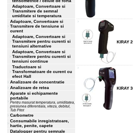
tensometrice / celule de forta
Adaptoare, Convertoare si
Transmitere de semnal
umiditate si temperatura
Adaptoare, Convertoare si
Transmitere de tensiune si
curent
Adaptoare, Convertoare si
Transmitere pentru curenti si
KIRAY 2
tensiuni alternative
Adaptoare, Convertoare si
Transmitere pentru curenti si
tensiuni continue
Traductoare si
Transformatoare de curent cu
efect Hall
Analizoare de concentratie
Analizoare de retea
KIRAY 3
Aparate si echipamente
portabile
Pentru masurat temperatura, umiditatea,
presiunea diferentiala, viteza, debitul,
Tub Pitot
Carbometre
Consumabile inregistratoare,
hartie, penite, capete
Datalogger pentru semnale