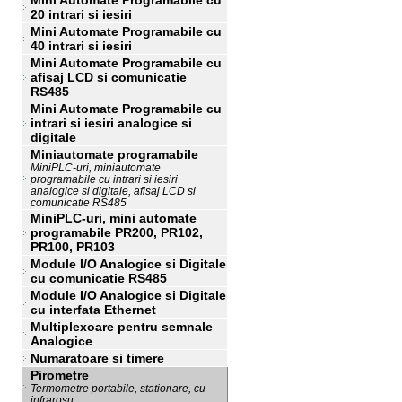
Mini Automate Programabile cu
20 intrari si iesiri
Mini Automate Programabile cu
40 intrari si iesiri
Mini Automate Programabile cu
afisaj LCD si comunicatie
RS485
Mini Automate Programabile cu
intrari si iesiri analogice si
digitale
Miniautomate programabile
MiniPLC-uri, miniautomate
programabile cu intrari si iesiri
analogice si digitale, afisaj LCD si
comunicatie RS485
MiniPLC-uri, mini automate
programabile PR200, PR102,
PR100, PR103
Module I/O Analogice si Digitale
cu comunicatie RS485
Module I/O Analogice si Digitale
cu interfata Ethernet
Multiplexoare pentru semnale
Analogice
Numaratoare si timere
Pirometre
Termometre portabile, stationare, cu
infrarosu