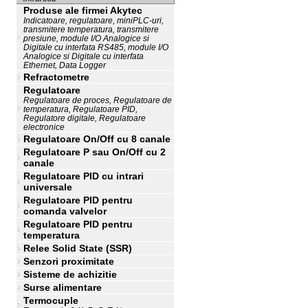
Produse ale firmei Akytec
Indicatoare, regulatoare, miniPLC-uri,
transmitere temperatura, transmitere
presiune, module I/O Analogice si
Digitale cu interfata RS485, module I/O
Analogice si Digitale cu interfata
Ethernet, Data Logger
Refractometre
Regulatoare
Regulatoare de proces, Regulatoare de
temperatura, Regulatoare PID,
Regulatore digitale, Regulatoare
electronice
Regulatoare On/Off cu 8 canale
Regulatoare P sau On/Off cu 2
canale
Regulatoare PID cu intrari
universale
Regulatoare PID pentru
comanda valvelor
Regulatoare PID pentru
temperatura
Relee Solid State (SSR)
Senzori proximitate
Sisteme de achizitie
Surse alimentare
Termocuple