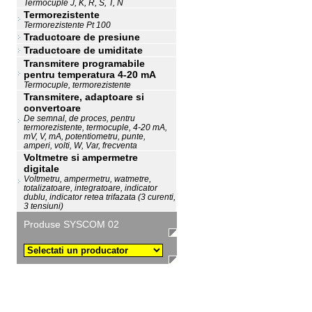
Termocuple J, K, R, S, T, N
Termorezistente
Termorezistente Pt 100
Traductoare de presiune
Traductoare de umiditate
Transmitere programabile
pentru temperatura 4-20 mA
Termocuple, termorezistente
Transmitere, adaptoare si
convertoare
De semnal, de proces, pentru
termorezistente, termocuple, 4-20 mA,
mV, V, mA, potentiometru, punte,
amperi, volti, W, Var, frecventa
Voltmetre si ampermetre
digitale
Voltmetru, ampermetru, watmetre,
totalizatoare, integratoare, indicator
dublu, indicator retea trifazata (3 curenti,
3 tensiuni)
Produse SYSCOM 02