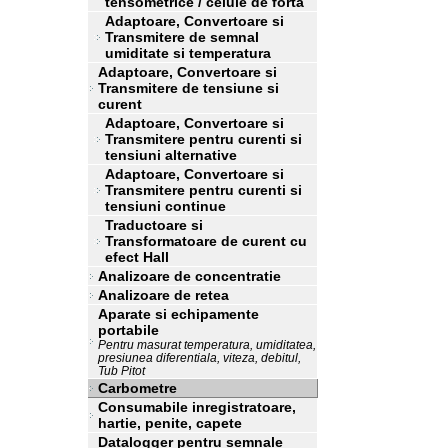
tensometrice / celule de forta
Adaptoare, Convertoare si
Transmitere de semnal
umiditate si temperatura
Adaptoare, Convertoare si
Transmitere de tensiune si
curent
Adaptoare, Convertoare si
Transmitere pentru curenti si
tensiuni alternative
Adaptoare, Convertoare si
Transmitere pentru curenti si
tensiuni continue
Traductoare si
Transformatoare de curent cu
efect Hall
Analizoare de concentratie
Analizoare de retea
Aparate si echipamente
portabile
Pentru masurat temperatura, umiditatea,
presiunea diferentiala, viteza, debitul,
Tub Pitot
Carbometre
Consumabile inregistratoare,
hartie, penite, capete
Datalogger pentru semnale