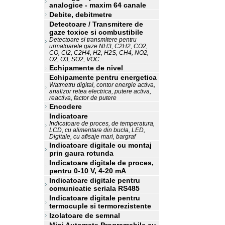
analogice - maxim 64 canale
Debite, debitmetre
Detectoare / Transmitere de
gaze toxice si combustibile
Detectoare si transmitere pentru
urmatoarele gaze NH3, C2H2, CO2,
CO, Cl2, C2H4, H2, H2S, CH4, NO2,
O2, O3, SO2, VOC.
Echipamente de nivel
Echipamente pentru energetica
Watmetru digital, contor energie activa,
analizor retea electrica, putere activa,
reactiva, factor de putere
Encodere
Indicatoare
Indicatoare de proces, de temperatura,
LCD, cu alimentare din bucla, LED,
Digitale, cu afisaje mari, bargraf
Indicatoare digitale cu montaj
prin gaura rotunda
Indicatoare digitale de proces,
pentru 0-10 V, 4-20 mA
Indicatoare digitale pentru
comunicatie seriala RS485
Indicatoare digitale pentru
termocuple si termorezistente
Izolatoare de semnal