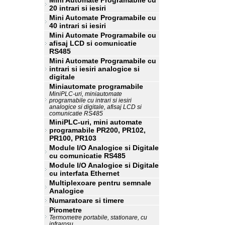
Mini Automate Programabile cu
20 intrari si iesiri
Mini Automate Programabile cu
40 intrari si iesiri
Mini Automate Programabile cu
afisaj LCD si comunicatie
RS485
Mini Automate Programabile cu
intrari si iesiri analogice si
digitale
Miniautomate programabile
MiniPLC-uri, miniautomate
programabile cu intrari si iesiri
analogice si digitale, afisaj LCD si
comunicatie RS485
MiniPLC-uri, mini automate
programabile PR200, PR102,
PR100, PR103
Module I/O Analogice si Digitale
cu comunicatie RS485
Module I/O Analogice si Digitale
cu interfata Ethernet
Multiplexoare pentru semnale
Analogice
Numaratoare si timere
Pirometre
Termometre portabile, stationare, cu
infrarosu