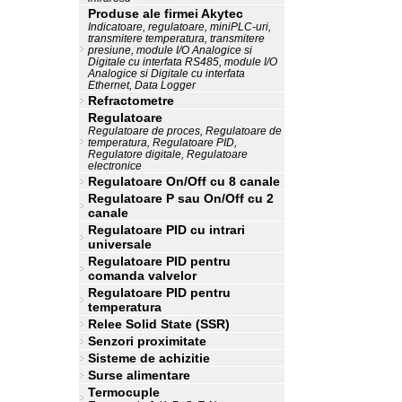
Produse ale firmei Akytec
Indicatoare, regulatoare, miniPLC-uri,
transmitere temperatura, transmitere
presiune, module I/O Analogice si
Digitale cu interfata RS485, module I/O
Analogice si Digitale cu interfata
Ethernet, Data Logger
Refractometre
Regulatoare
Regulatoare de proces, Regulatoare de
temperatura, Regulatoare PID,
Regulatore digitale, Regulatoare
electronice
Regulatoare On/Off cu 8 canale
Regulatoare P sau On/Off cu 2
canale
Regulatoare PID cu intrari
universale
Regulatoare PID pentru
comanda valvelor
Regulatoare PID pentru
temperatura
Relee Solid State (SSR)
Senzori proximitate
Sisteme de achizitie
Surse alimentare
Termocuple