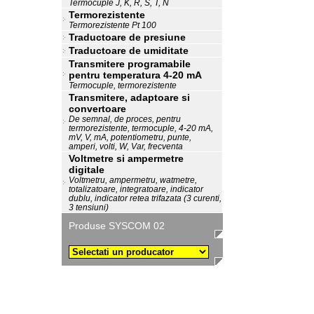
Termocuple J, K, R, S, T, N
Termorezistente
Termorezistente Pt 100
Traductoare de presiune
Traductoare de umiditate
Transmitere programabile
pentru temperatura 4-20 mA
Termocuple, termorezistente
Transmitere, adaptoare si
convertoare
De semnal, de proces, pentru
termorezistente, termocuple, 4-20 mA,
mV, V, mA, potentiometru, punte,
amperi, volti, W, Var, frecventa
Voltmetre si ampermetre
digitale
Voltmetru, ampermetru, watmetre,
totalizatoare, integratoare, indicator
dublu, indicator retea trifazata (3 curenti,
3 tensiuni)
Produse SYSCOM 02