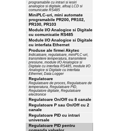
programabile cu intrari si iesiri
analogice si digitale, afisaj LCD si
comunicatie RS485
MiniPLC-uri, mini automate
programabile PR200, PR102,
PR100, PR103
Module I/O Analogice si Digitale
cu comunicatie RS485
Module I/O Analogice si Digitale
cu interfata Ethernet
Produse ale firmei Akytec
Indicatoare, regulatoare, miniPLC-uri,
transmitere temperatura, transmitere
presiune, module I/O Analogice si
Digitale cu interfata RS485, module I/O
Analogice si Digitale cu interfata
Ethernet, Data Logger
Regulatoare
Regulatoare de proces, Regulatoare de
temperatura, Regulatoare PID,
Regulatore digitale, Regulatoare
electronice
Regulatoare On/Off cu 8 canale
Regulatoare P sau On/Off cu 2
canale
Regulatoare PID cu intrari
universale
Regulatoare PID pentru
comanda valvelor