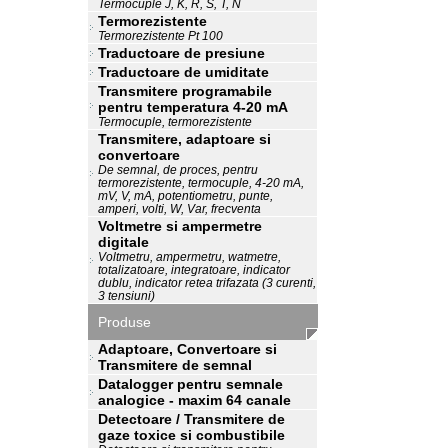
Termocuple J, K, R, S, T, N
Termorezistente
Termorezistente Pt 100
Traductoare de presiune
Traductoare de umiditate
Transmitere programabile
pentru temperatura 4-20 mA
Termocuple, termorezistente
Transmitere, adaptoare si
convertoare
De semnal, de proces, pentru
termorezistente, termocuple, 4-20 mA,
mV, V, mA, potentiometru, punte,
amperi, volti, W, Var, frecventa
Voltmetre si ampermetre
digitale
Voltmetru, ampermetru, watmetre,
totalizatoare, integratoare, indicator
dublu, indicator retea trifazata (3 curenti,
3 tensiuni)
Produse
Adaptoare, Convertoare si
Transmitere de semnal
Datalogger pentru semnale
analogice - maxim 64 canale
Detectoare / Transmitere de
gaze toxice si combustibile