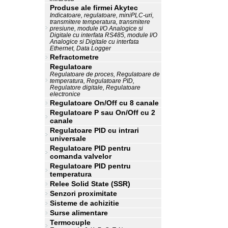
Produse ale firmei Akytec
Indicatoare, regulatoare, miniPLC-uri,
transmitere temperatura, transmitere
presiune, module I/O Analogice si
Digitale cu interfata RS485, module I/O
Analogice si Digitale cu interfata
Ethernet, Data Logger
Refractometre
Regulatoare
Regulatoare de proces, Regulatoare de
temperatura, Regulatoare PID,
Regulatore digitale, Regulatoare
electronice
Regulatoare On/Off cu 8 canale
Regulatoare P sau On/Off cu 2
canale
Regulatoare PID cu intrari
universale
Regulatoare PID pentru
comanda valvelor
Regulatoare PID pentru
temperatura
Relee Solid State (SSR)
Senzori proximitate
Sisteme de achizitie
Surse alimentare
Termocuple