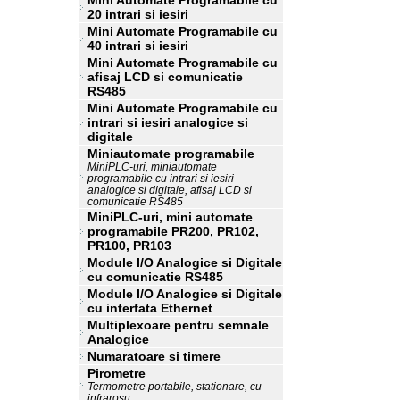
Mini Automate Programabile cu
20 intrari si iesiri
Mini Automate Programabile cu
40 intrari si iesiri
Mini Automate Programabile cu
afisaj LCD si comunicatie
RS485
Mini Automate Programabile cu
intrari si iesiri analogice si
digitale
Miniautomate programabile
MiniPLC-uri, miniautomate
programabile cu intrari si iesiri
analogice si digitale, afisaj LCD si
comunicatie RS485
MiniPLC-uri, mini automate
programabile PR200, PR102,
PR100, PR103
Module I/O Analogice si Digitale
cu comunicatie RS485
Module I/O Analogice si Digitale
cu interfata Ethernet
Multiplexoare pentru semnale
Analogice
Numaratoare si timere
Pirometre
Termometre portabile, stationare, cu
infrarosu