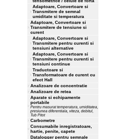
tensometrice / celule de forta
Adaptoare, Convertoare si
Transmitere de semnal
umiditate si temperatura
Adaptoare, Convertoare si
Transmitere de tensiune si
curent
Adaptoare, Convertoare si
Transmitere pentru curenti si
tensiuni alternative
Adaptoare, Convertoare si
Transmitere pentru curenti si
tensiuni continue
Traductoare si
Transformatoare de curent cu
efect Hall
Analizoare de concentratie
Analizoare de retea
Aparate si echipamente
portabile
Pentru masurat temperatura, umiditatea,
presiunea diferentiala, viteza, debitul,
Tub Pitot
Carbometre
Consumabile inregistratoare,
hartie, penite, capete
Datalogger pentru semnale