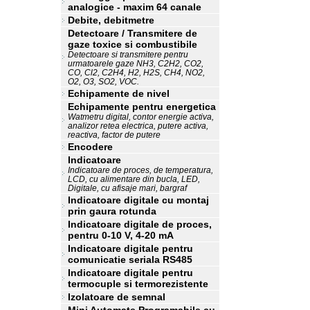
analogice - maxim 64 canale
Debite, debitmetre
Detectoare / Transmitere de
gaze toxice si combustibile
Detectoare si transmitere pentru
urmatoarele gaze NH3, C2H2, CO2,
CO, Cl2, C2H4, H2, H2S, CH4, NO2,
O2, O3, SO2, VOC.
Echipamente de nivel
Echipamente pentru energetica
Watmetru digital, contor energie activa,
analizor retea electrica, putere activa,
reactiva, factor de putere
Encodere
Indicatoare
Indicatoare de proces, de temperatura,
LCD, cu alimentare din bucla, LED,
Digitale, cu afisaje mari, bargraf
Indicatoare digitale cu montaj
prin gaura rotunda
Indicatoare digitale de proces,
pentru 0-10 V, 4-20 mA
Indicatoare digitale pentru
comunicatie seriala RS485
Indicatoare digitale pentru
termocuple si termorezistente
Izolatoare de semnal