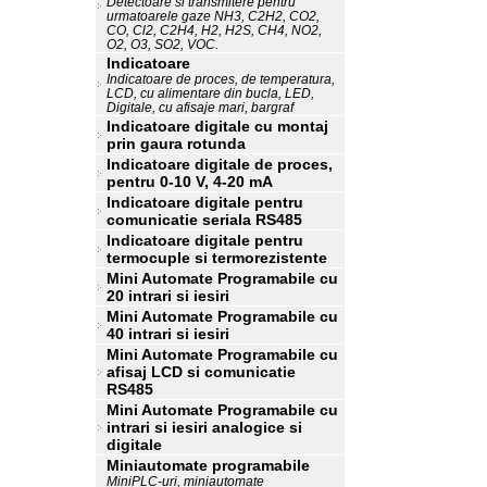
Detectoare si transmitere pentru
urmatoarele gaze NH3, C2H2, CO2,
CO, Cl2, C2H4, H2, H2S, CH4, NO2,
O2, O3, SO2, VOC.
Indicatoare
Indicatoare de proces, de temperatura,
LCD, cu alimentare din bucla, LED,
Digitale, cu afisaje mari, bargraf
Indicatoare digitale cu montaj
prin gaura rotunda
Indicatoare digitale de proces,
pentru 0-10 V, 4-20 mA
Indicatoare digitale pentru
comunicatie seriala RS485
Indicatoare digitale pentru
termocuple si termorezistente
Mini Automate Programabile cu
20 intrari si iesiri
Mini Automate Programabile cu
40 intrari si iesiri
Mini Automate Programabile cu
afisaj LCD si comunicatie
RS485
Mini Automate Programabile cu
intrari si iesiri analogice si
digitale
Miniautomate programabile
MiniPLC-uri, miniautomate